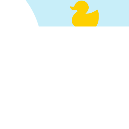
2014 – 2025
68.625
€
GESAMMELT
2026
€